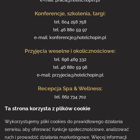
e-mail:
praca@hotelchopin.pl
Konferencje, szkolenia, targi:
tel.
604 256 758
tel.
46 880 59 97
e-mail:
konferencje@hotelchopin.pl
Przyjęcia weselne i okolicznościowe:
tel.
696 469 332
tel.
46 880 59 98
e-mail:
przyjecia@hotelchopin.pl
Recepcja Spa & Wellness:
tel.
662 734 702
tel.
46 880 59 99
Ta strona korzysta z plików cookie
e-mail:
spa@hotelchopin.pl
Wykorzystujemy pliki cookies do prawidłowego działania
serwisu, aby oferować funkcje społecznościowe, analizować
ruch i prowadzić działania marketingowe. Więcej informacji