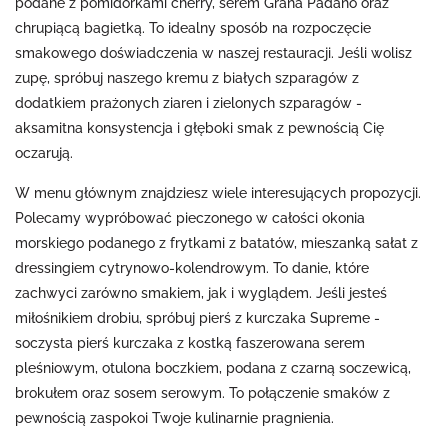
podane z pomidorkami cherry, serem Grana Padano oraz
chrupiącą bagietką. To idealny sposób na rozpoczęcie
smakowego doświadczenia w naszej restauracji. Jeśli wolisz
zupę, spróbuj naszego kremu z białych szparagów z
dodatkiem prażonych ziaren i zielonych szparagów -
aksamitna konsystencja i głęboki smak z pewnością Cię
oczarują.
W menu głównym znajdziesz wiele interesujących propozycji.
Polecamy wypróbować pieczonego w całości okonia
morskiego podanego z frytkami z batatów, mieszanką sałat z
dressingiem cytrynowo-kolendrowym. To danie, które
zachwyci zarówno smakiem, jak i wyglądem. Jeśli jesteś
miłośnikiem drobiu, spróbuj pierś z kurczaka Supreme -
soczysta pierś kurczaka z kostką faszerowana serem
pleśniowym, otulona boczkiem, podana z czarną soczewicą,
brokułem oraz sosem serowym. To połączenie smaków z
pewnością zaspokoi Twoje kulinarnie pragnienia.